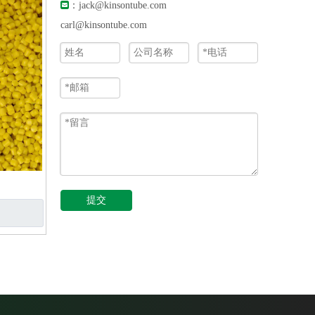

：
jack@kinsontube.com
carl@kinsontube.com
提交