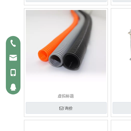
0523-82329058
jack@kinsontube.com
15190648466
2853990312
虚拟标题
询价