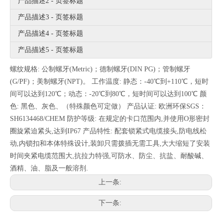
产品描述2 - 页签标题
产品描述3 - 页签标题
产品描述4 - 页签标题
产品描述5 - 页签标题
螺纹规格: 公制螺牙(Metric)；德制螺牙(DIN PG)；管制螺牙
(G/PF)；美制螺牙(NPT)。 工作温度: 静态：-40℃到+110℃，短时
间可以达到120℃；动态：-20℃到80℃，短时间可以达到100℃ 颜
色: 黑色、灰色、（特殊颜色可定做） 产品认证: 欧洲环保SGS：
SH6134468/CHEM 防护等级: 在规定的卡口范围内,并使用O形密封
圈旋紧迫紧头,达到IP67 产品特性: 配套锁紧式电缆接头,防电线松
动,内锁扣和本体特殊设计,装卸只需拨插无需工具,大大缩短了安装
时间夹紧电缆范围大,抗拉力特强,可防水、防尘、抗盐、耐酸碱、
酒精、油、脂及一般溶剂.
上一条:
下一条: