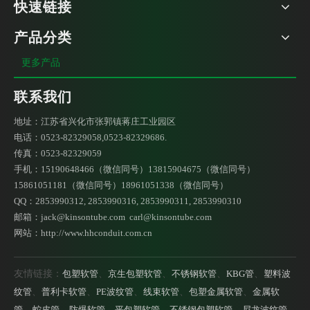
快速链接
产品分类
接地牙圈 铁套 包塑金属软管护口
DWT90°弹簧管接头 金属软管接头 弹簧接头
更多产品
联系我们
地址：江苏省兴化市张郭镇蒋庄工业园区
电话：0523-82329058,0523-82329686.
传真：0523-82329059
手机：15190648466（微信同号）13815904675（微信同号）
15861051181（微信同号）18961051338（微信同号）
QQ：2853990312, 2853990316, 2853990311, 2853990310
邮箱：
jack@kinsontube.com
carl@kinsontube.com
网站：http://www.hhconduit.com.cn
串通式管接头 金属软管接头 串通接头
弹簧管接头 金属软管接头 直通头
友情链接：
包塑软管
、
京生包塑软管
、
不锈钢软管
、
KBG管
、
塑料波
纹管
、
普利卡软管
、
PE波纹管
、
线束软管
、
包塑金属软管
、
金属软
管
、
蛇皮管
、
防爆软管
、
平包塑软管
、
不锈钢包塑软管
、
尼龙波纹管