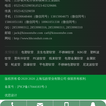
地址：江苏省兴化市张郭镇蒋庄工业园区
电话：0523-82329058,0523-82329686.
传真：0523-82329059
手机：15190648466（微信同号）13815904675（微信同号）
15861051181（微信同号）18961051338（微信同号）
QQ：2853990312, 2853990316, 2853990311, 2853990310
邮箱：
jack@kinsontube.com
carl@kinsontube.com
网站：http://www.hhconduit.com.cn
串通式管接头 金属软管接头 串通接头
弹簧管接头 金属软管接头 直通头
友情链接：
包塑软管
、
京生包塑软管
、
不锈钢软管
、
KBG管
、
塑料波
纹管
、
普利卡软管
、
PE波纹管
、
线束软管
、
包塑金属软管
、
金属软
管
、
蛇皮管
、
防爆软管
、
平包塑软管
、
不锈钢包塑软管
、
尼龙波纹管
版权所有
2020 2020 上海泓皓管业有限公司 保留所有权利.

备案号：
沪ICP备17044183号-3
优思设计