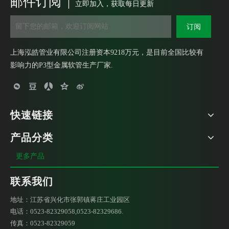
邮件订阅 |
重型包塑金属软管外丝盒接头 DPJ锌合金端式接头 锌合金外螺纹箱接头
船用金属填料函 不锈钢填料函 铜镀镍电缆填料函
立即加入，获取每日更新
订阅
上海泓皓管业有限公司注册资本9218万元，是目前全国比较有
影响力的P3型金属软管生产厂家.
快速链接
产品分类
接地牙圈 铁套 包塑金属软管护口
DWT90°弹簧管接头 金属软管接头 弹簧接头
更多产品
联系我们
地址：江苏省兴化市张郭镇蒋庄工业园区
电话：0523-82329058,0523-82329686.
传真：0523-82329059