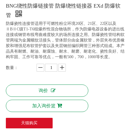
BNG绕性防爆链接管 防爆绕性链接器 EXd 防爆软
管
防爆挠性连接管适用于可燃性粉尘环境20区、21区、22区以及
ⅡBⅡC级T1-T6组爆炸性混合物场所，作为防爆电器设备的进出线
连接或钢管布线弯曲难度较大的场所连接之用。防爆挠性管结构软
管两端为金属螺纹活接头，管体部分由金属软管，外层夹布优质橡
胶和增强尼布软管护套以及夹层钢丝编织网管三种形式组成。本产
品具有耐燃、耐油、耐腐蚀、耐水、耐磨、耐老化、挠性良好、结
构牢固、工作可靠等优点，一般有500，700，1000等长度。
数量：
询价
加入询价篮
天猫购买