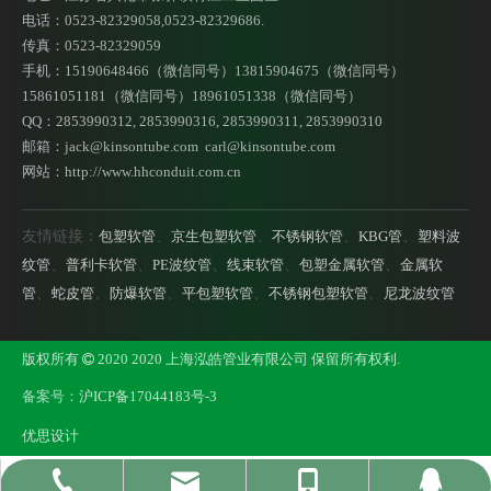
电话：0523-82329058,0523-82329686.
传真：0523-82329059
手机：15190648466（微信同号）13815904675（微信同号）
15861051181（微信同号）18961051338（微信同号）
QQ：2853990312, 2853990316, 2853990311, 2853990310
邮箱：
jack@kinsontube.com
carl@kinsontube.com
网站：http://www.hhconduit.com.cn
串通式管接头 金属软管接头 串通接头
弹簧管接头 金属软管接头 直通头
友情链接：
包塑软管
、
京生包塑软管
、
不锈钢软管
、
KBG管
、
塑料波
纹管
、
普利卡软管
、
PE波纹管
、
线束软管
、
包塑金属软管
、
金属软
管
、
蛇皮管
、
防爆软管
、
平包塑软管
、
不锈钢包塑软管
、
尼龙波纹管
版权所有
2020 2020 上海泓皓管业有限公司 保留所有权利.

备案号：
沪ICP备17044183号-3
优思设计
jack@kinsontube.com
0523-82329058
15190648466
2853990312