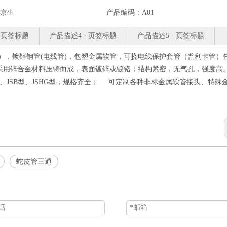
京生
产品编码：
A01
- 页签标题
产品描述4 - 页签标题
产品描述5 - 页签标题
管），镀锌钢管(电线管)，包塑金属软管，可挠电线保护套管（普利卡管）
接头采用锌合金材料压铸而成，表面镀锌或镀铬；结构紧密，无气孔，强度高
型、JSB型、JSHG型，规格齐全； 可定制各种非标金属软管接头、特殊
蛇皮管三通