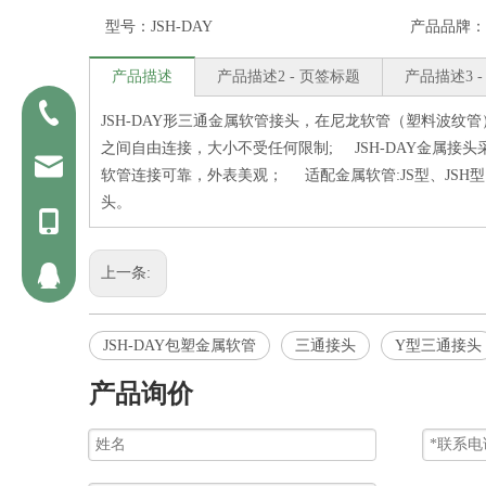
型号：
JSH-DAY
产品品牌：
产品描述
产品描述2 - 页签标题
产品描述3 
0523-82329058
JSH-DAY形三通金属软管接头，在尼龙软管（塑料波纹
之间自由连接，大小不受任何限制; JSH-DAY金属
jack@kinsontube.com
软管连接可靠，外表美观； 适配金属软管:JS型、JSH
头。
15190648466
上一条:
2853990312
JSH-DAY包塑金属软管
三通接头
Y型三通接头
产品询价