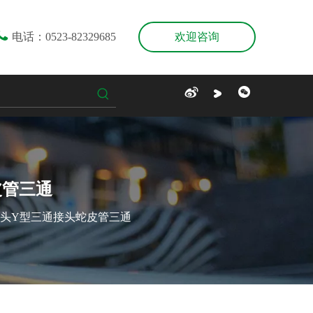

电话：0523-82329685
欢迎咨询
皮管三通
通接头Y型三通接头蛇皮管三通
JSF-DPG-B钢管卡簧式箱接头 钢管盒接头 钢管外丝接头